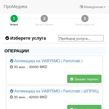
ПроМедика
Македонски
1
2
3
Услуга
Датум и Време
Ваши податоци
Изберете услуга
ОПЕРАЦИИ
Апликација на VABYSMO ( Faricimab )
30 мин.
, 30000 MKD
Закажи термин
Апликација на VABYSMO ( Faricimab ) ШПРИЦ
30 мин.
, 42000 MKD